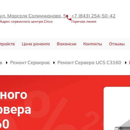
ул. Марселя Салимжанова, 5
+7 (843) 254-50-42
Адрес сервисного центра Cisco
Горячая линия
тройств
Цена ремонта
Вакансии
Контакты
Отзывы
в
Ремонт Серверов
Ремонт Сервера UCS C3160
ного
рвера
60