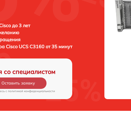
isco до 3 лет
 желанию
бращения
ера
Cisco UCS C3160 от 35 минут
я со специалистом
Оставить заявку
есь c
политикой конфиденциальности