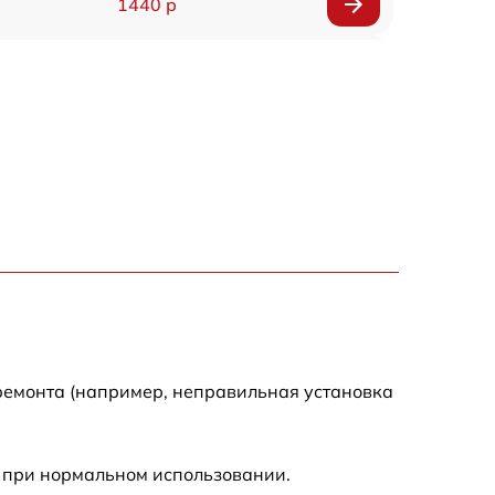
1440 р
1920 р
1440 р
1440 р
1920 р
4500 р
4000 р
ремонта (например, неправильная установка
3200 р
 при нормальном использовании.