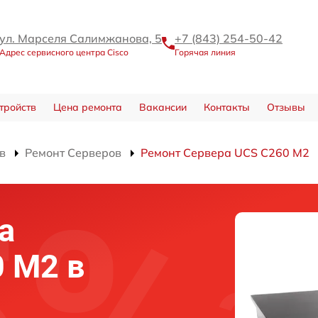
ул. Марселя Салимжанова, 5
+7 (843) 254-50-42
Адрес сервисного центра Cisco
Горячая линия
тройств
Цена ремонта
Вакансии
Контакты
Отзывы
в
Ремонт Серверов
Ремонт Сервера UCS C260 M2
а
0 M2 в