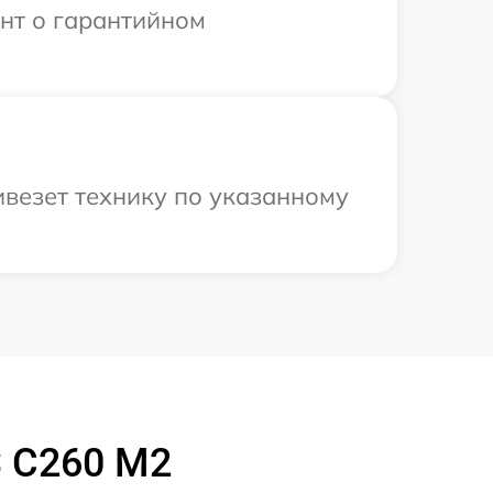
ент о гарантийном
ивезет технику по указанному
S C260 M2