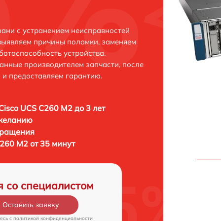
зани с устранением неисправностей
выявляем причины поломки, заменяем
ботоспособность устройства.
анные производителем запчасти, после
 и предоставляем гарантию.
Cisco UCS C260 M2 до 3 лет
 желанию
бращения
260 M2 от 35 минут
я со специалистом
Оставить заявку
есь c
политикой конфиденциальности