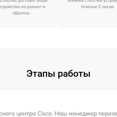
сплатно доставит ваше
техники Cisco мы устра
стройство на ремонт и
течение 2 часов.
обратно.
Этапы работы
исного центра Cisco. Наш менеджер перез