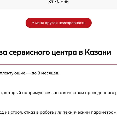
от 70 мин
от 60 мин
У меня другая неисправность
от 90 мин
от 70 мин
ва сервисного центра в Казани
от 90 мин
мплектующие — до 3 месяцев.
от 100 мин
от 80 мин
а, который напрямую связан с качеством проведенного 
от 70 мин
из строя, отказ в работе или техническим параметрам