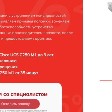
зани с устранением неисправностей
выявляем причины поломки, заменяем
ботоспособность устройства.
анные производителем запчасти, после
 и предоставляем гарантию.
Cisco UCS C250 M1 до 3 лет
 желанию
бращения
250 M1 от 35 минут
я со специалистом
Оставить заявку
есь c
политикой конфиденциальности