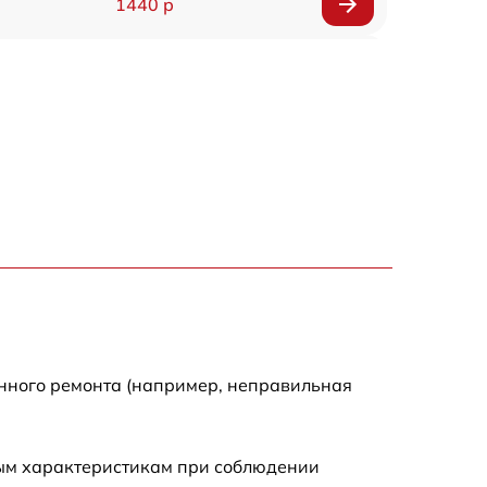
1440 р
1920 р
1440 р
1440 р
1920 р
4500 р
4000 р
енного ремонта (например, неправильная
3200 р
ным характеристикам при соблюдении