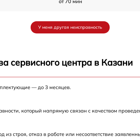
от 70 мин
от 60 мин
У меня другая неисправность
от 90 мин
от 70 мин
ва сервисного центра в Казани
от 90 мин
мплектующие — до 3 месяцев.
от 100 мин
от 80 мин
авности, который напрямую связан с качеством провед
от 70 мин
из строя, отказ в работе или несоответствие заявлен