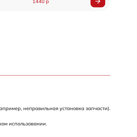
1440 р
1920 р
1440 р
1440 р
1920 р
4500 р
4000 р
апример, неправильная установка запчасти).
3200 р
ном использовании.