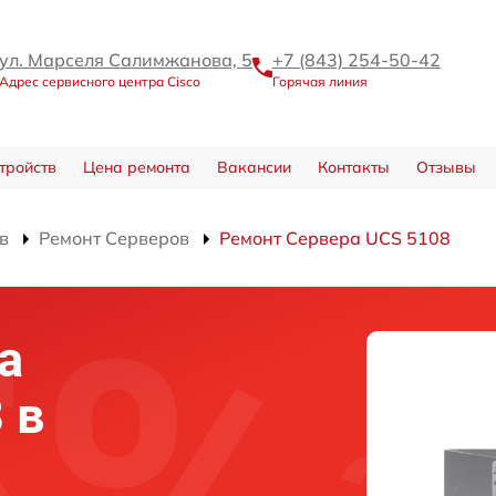
ул. Марселя Салимжанова, 5
+7 (843) 254-50-42
Адрес сервисного центра Cisco
Горячая линия
тройств
Цена ремонта
Вакансии
Контакты
Отзывы
в
Ремонт Серверов
Ремонт Сервера UCS 5108
а
 в