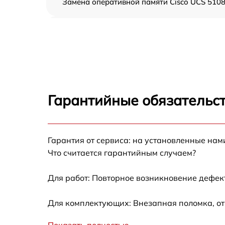
Замена оперативной памяти Cisco UCS 510
Прошивка BIOS Cisco UCS 5108
Замена северного моста Cisco UCS 5108
Установка/Настройка RAID-массива, SCSI
контроллера Cisco UCS 5108
Гарантийные обязательст
Восстановление загрузчика BIOS Cisco UCS
5108
Гарантия от сервиса: на установленные нам
Ремонт СХД Cisco UCS 5108
Что считается гарантийным случаем?
Ремонт ленточной библиотеки Cisco UCS
5108
Для работ: Повторное возникновение дефект
Ремонт ленточного накопителя Cisco UCS
Для комплектующих: Внезапная поломка, от
5108
Ремонт и диагностика ленточного