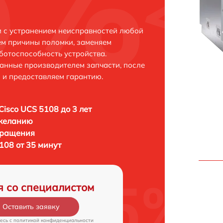
и с устранением неисправностей любой
ем причины поломки, заменяем
ботоспособность устройства.
анные производителем запчасти, после
 и предоставляем гарантию.
Cisco UCS 5108 до 3 лет
 желанию
бращения
108 от 35 минут
я со специалистом
Оставить заявку
есь c
политикой конфиденциальности