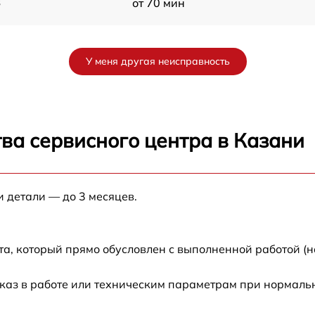
8
от 70 мин
от 60 мин
У меня другая неисправность
от 90 мин
от 70 мин
ва сервисного центра в Казани
от 90 мин
и детали — до 3 месяцев.
от 100 мин
от 80 мин
а, который прямо обусловлен с выполненной работой (н
от 70 мин
каз в работе или техническим параметрам при нормаль