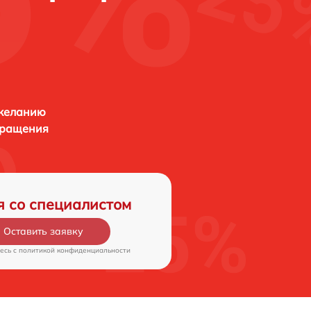
 желанию
бращения
я со специалистом
Оставить заявку
есь c
политикой конфиденциальности