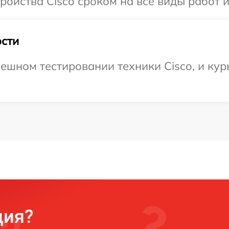
ойства Cisco сроком на все виды работ и
сти
ешном тестировании техники Cisco, и кур
ция?