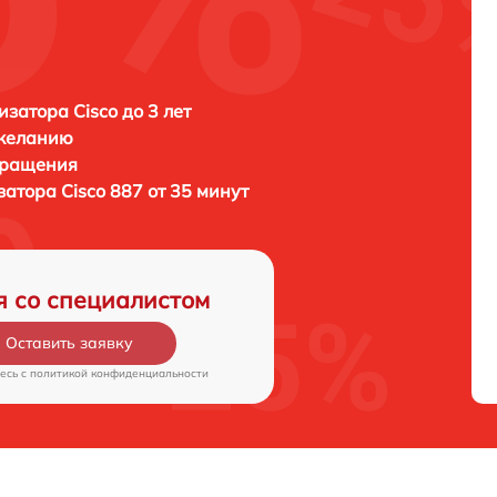
затора Cisco до 3 лет
 желанию
бращения
затора
Cisco 887 от 35 минут
я со специалистом
Оставить заявку
есь c
политикой конфиденциальности