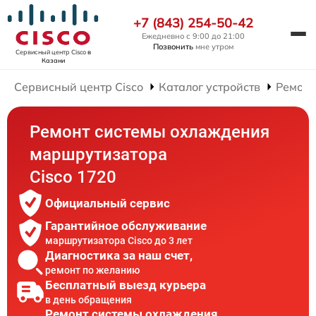
+7 (843) 254-50-42
Ежедневно с 9:00 до 21:00
Позвонить
мне утром
Сервисный центр Cisco
в
Казани
Сервисный центр Cisco
Каталог устройств
Ремонт
Ремонт системы охлаждения
маршрутизатора
Cisco 1720
Официальный сервис
Гарантийное обслуживание
маршрутизатора Cisco до 3 лет
Диагностика за наш счет,
ремонт по желанию
Бесплатный выезд курьера
в день обращения
Ремонт системы охлаждения